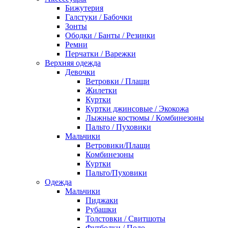
Бижутерия
Галстуки / Бабочки
Зонты
Ободки / Банты / Резинки
Ремни
Перчатки / Варежки
Верхняя одежда
Девочки
Ветровки / Плащи
Жилетки
Куртки
Куртки джинсовые / Экокожа
Лыжные костюмы / Комбинезоны
Пальто / Пуховики
Мальчики
Ветровики/Плащи
Комбинезоны
Куртки
Пальто/Пуховики
Одежда
Мальчики
Пиджаки
Рубашки
Толстовки / Свитшоты
Футболки / Поло