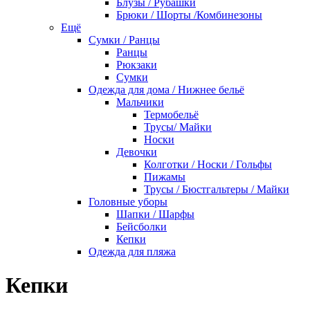
Блузы / Рубашки
Брюки / Шорты /Комбинезоны
Ещё
Сумки / Ранцы
Ранцы
Рюкзаки
Сумки
Одежда для дома / Нижнее бельё
Мальчики
Термобельё
Трусы/ Майки
Носки
Девочки
Колготки / Носки / Гольфы
Пижамы
Трусы / Бюстгальтеры / Майки
Головные уборы
Шапки / Шарфы
Бейсболки
Кепки
Одежда для пляжа
Кепки