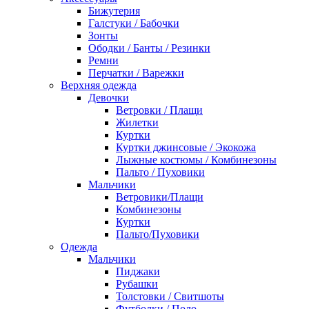
Бижутерия
Галстуки / Бабочки
Зонты
Ободки / Банты / Резинки
Ремни
Перчатки / Варежки
Верхняя одежда
Девочки
Ветровки / Плащи
Жилетки
Куртки
Куртки джинсовые / Экокожа
Лыжные костюмы / Комбинезоны
Пальто / Пуховики
Мальчики
Ветровики/Плащи
Комбинезоны
Куртки
Пальто/Пуховики
Одежда
Мальчики
Пиджаки
Рубашки
Толстовки / Свитшоты
Футболки / Поло