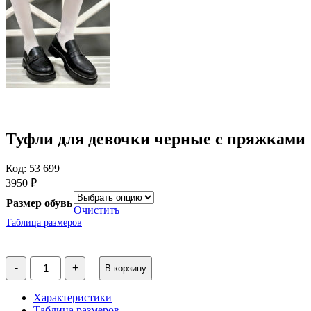
Туфли для девочки черные с пряжками
Код: 53 699
3950
₽
Размер обувь
Очистить
Таблица размеров
Количество
-
+
В корзину
товара
Туфли
для
Характеристики
девочки
Таблица размеров