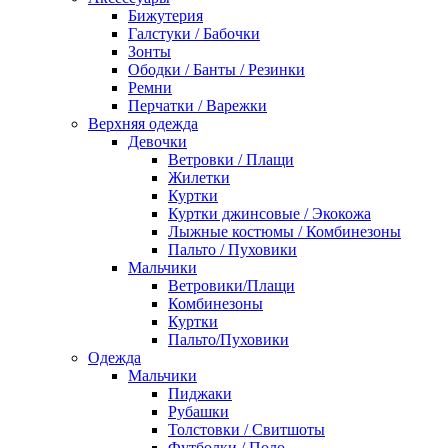
Бижутерия
Галстуки / Бабочки
Зонты
Ободки / Банты / Резинки
Ремни
Перчатки / Варежки
Верхняя одежда
Девочки
Ветровки / Плащи
Жилетки
Куртки
Куртки джинсовые / Экокожа
Лыжные костюмы / Комбинезоны
Пальто / Пуховики
Мальчики
Ветровики/Плащи
Комбинезоны
Куртки
Пальто/Пуховики
Одежда
Мальчики
Пиджаки
Рубашки
Толстовки / Свитшоты
Футболки / Поло