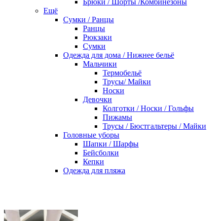
Брюки / Шорты /Комбинезоны
Ещё
Сумки / Ранцы
Ранцы
Рюкзаки
Сумки
Одежда для дома / Нижнее бельё
Мальчики
Термобельё
Трусы/ Майки
Носки
Девочки
Колготки / Носки / Гольфы
Пижамы
Трусы / Бюстгальтеры / Майки
Головные уборы
Шапки / Шарфы
Бейсболки
Кепки
Одежда для пляжа