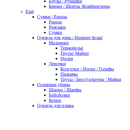
Блузы / Рубашки
Брюки / Шорты /Комбинезоны
Ещё
Сумки / Ранцы
Ранцы
Рюкзаки
Сумки
Одежда для дома / Нижнее бельё
Мальчики
Термобельё
Трусы/ Майки
Носки
Девочки
Колготки / Носки / Гольфы
Пижамы
Трусы / Бюстгальтеры / Майки
Головные уборы
Шапки / Шарфы
Бейсболки
Кепки
Одежда для пляжа