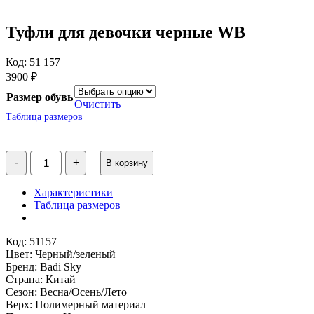
Туфли для девочки черные WB
Код: 51 157
3900
₽
Размер обувь
Очистить
Таблица размеров
Количество
-
+
В корзину
товара
Туфли
для
Характеристики
девочки
Таблица размеров
черные
WB
Код: 51157
Цвет: Черный/зеленый
Бренд: Badi Sky
Страна: Китай
Сезон: Весна/Осень/Лето
Верх: Полимерный материал