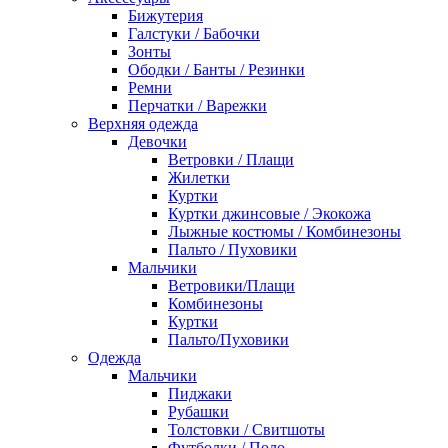
Бижутерия
Галстуки / Бабочки
Зонты
Ободки / Банты / Резинки
Ремни
Перчатки / Варежки
Верхняя одежда
Девочки
Ветровки / Плащи
Жилетки
Куртки
Куртки джинсовые / Экокожа
Лыжные костюмы / Комбинезоны
Пальто / Пуховики
Мальчики
Ветровики/Плащи
Комбинезоны
Куртки
Пальто/Пуховики
Одежда
Мальчики
Пиджаки
Рубашки
Толстовки / Свитшоты
Футболки / Поло