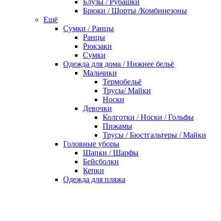
Блузы / Рубашки
Брюки / Шорты /Комбинезоны
Ещё
Сумки / Ранцы
Ранцы
Рюкзаки
Сумки
Одежда для дома / Нижнее бельё
Мальчики
Термобельё
Трусы/ Майки
Носки
Девочки
Колготки / Носки / Гольфы
Пижамы
Трусы / Бюстгальтеры / Майки
Головные уборы
Шапки / Шарфы
Бейсболки
Кепки
Одежда для пляжа