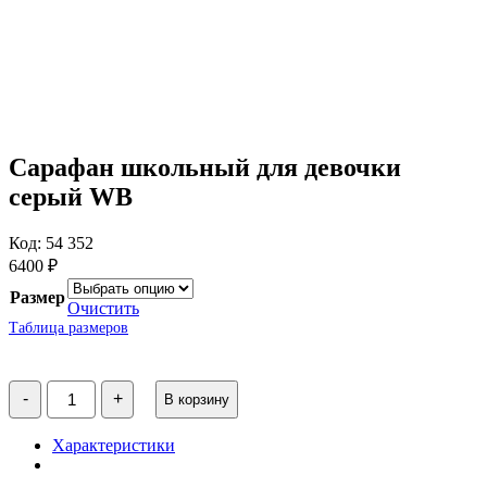
Сарафан школьный для девочки
серый WB
Код: 54 352
6400
₽
Размер
Очистить
Таблица размеров
Количество
-
+
В корзину
товара
Сарафан
школьный
Характеристики
для
девочки