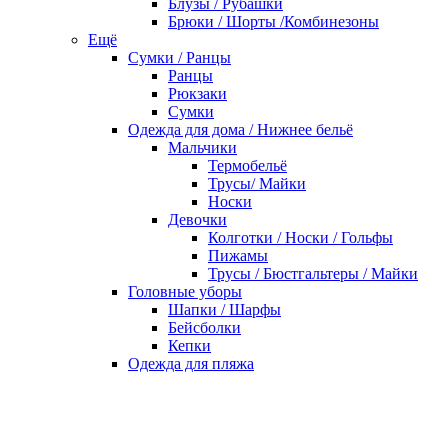
Блузы / Рубашки
Брюки / Шорты /Комбинезоны
Ещё
Сумки / Ранцы
Ранцы
Рюкзаки
Сумки
Одежда для дома / Нижнее бельё
Мальчики
Термобельё
Трусы/ Майки
Носки
Девочки
Колготки / Носки / Гольфы
Пижамы
Трусы / Бюстгальтеры / Майки
Головные уборы
Шапки / Шарфы
Бейсболки
Кепки
Одежда для пляжа