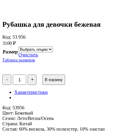
Рубашка для девочки бежевая
Код: 53 956
3100
₽
Размер
Очистить
Таблица размеров
Количество
-
+
В корзину
товара
Рубашка
для
Характеристики
девочки
бежевая
Код: 53956
Цвет: Бежевый
Сезон: Лето/Весна/Осень
Страна: Китай
Состав: 60% вискоза, 30% полиэстер, 10% эластан