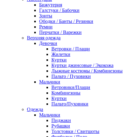
Бижутерия
Галстуки / Бабочки
Зонты
Ободки / Банты / Резинки
Ремни
Перчатки / Варежки
Верхняя одежда
Девочки
Ветровки / Плащи
Жилетки
Куртки
Куртки джинсовые / Экокожа
Лыжные костюмы / Комбинезоны
Пальто / Пуховики
Мальчики
Ветровики/Плащи
Комбинезоны
Куртки
Пальто/Пуховики
Одежда
Мальчики
Пиджаки
Рубашки
Толстовки / Свитшоты
Футболки / Поло