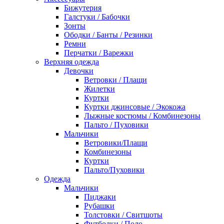
Бижутерия
Галстуки / Бабочки
Зонты
Ободки / Банты / Резинки
Ремни
Перчатки / Варежки
Верхняя одежда
Девочки
Ветровки / Плащи
Жилетки
Куртки
Куртки джинсовые / Экокожа
Лыжные костюмы / Комбинезоны
Пальто / Пуховики
Мальчики
Ветровики/Плащи
Комбинезоны
Куртки
Пальто/Пуховики
Одежда
Мальчики
Пиджаки
Рубашки
Толстовки / Свитшоты
Футболки / Поло