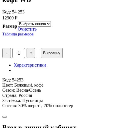
Код: 54 253
12900
₽
Размер
Очистить
Таблица размеров
Количество
-
+
В корзину
товара
Пальто
демисезонное
Характеристики
"Шарлота"
цвет:
кофе
Код: 54253
WB
Цвет: Бежевый, кофе
Сезон: Весна/Осень
Страна: Россия
Застёжка: Пуговицы
Состав: 30% шерсть, 70% полиэстер
Вход в личный кабинет