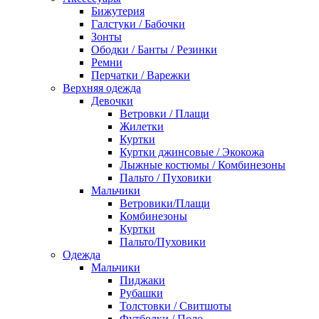
Бижутерия
Галстуки / Бабочки
Зонты
Ободки / Банты / Резинки
Ремни
Перчатки / Варежки
Верхняя одежда
Девочки
Ветровки / Плащи
Жилетки
Куртки
Куртки джинсовые / Экокожа
Лыжные костюмы / Комбинезоны
Пальто / Пуховики
Мальчики
Ветровики/Плащи
Комбинезоны
Куртки
Пальто/Пуховики
Одежда
Мальчики
Пиджаки
Рубашки
Толстовки / Свитшоты
Футболки / Поло