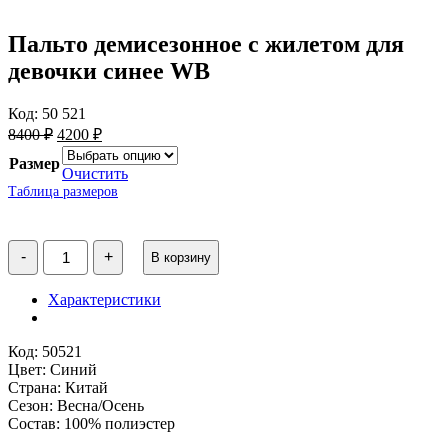
Пальто демисезонное с жилетом для
девочки синее WB
Код: 50 521
Первоначальная
Текущая
8400
₽
4200
₽
цена
цена:
Размер
составляла
4200 ₽.
Очистить
8400 ₽.
Таблица размеров
Количество
-
+
В корзину
товара
Пальто
демисезонное
Характеристики
с
жилетом
для
Код: 50521
девочки
Цвет: Синий
синее
Страна: Китай
WB
Сезон: Весна/Осень
Состав: 100% полиэстер