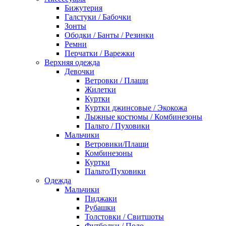
Бижутерия
Галстуки / Бабочки
Зонты
Ободки / Банты / Резинки
Ремни
Перчатки / Варежки
Верхняя одежда
Девочки
Ветровки / Плащи
Жилетки
Куртки
Куртки джинсовые / Экокожа
Лыжные костюмы / Комбинезоны
Пальто / Пуховики
Мальчики
Ветровики/Плащи
Комбинезоны
Куртки
Пальто/Пуховики
Одежда
Мальчики
Пиджаки
Рубашки
Толстовки / Свитшоты
Футболки / Поло