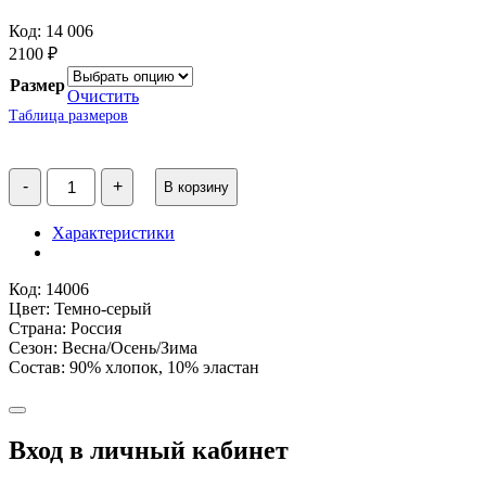
Код: 14 006
2100
₽
Размер
Очистить
Таблица размеров
Количество
-
+
В корзину
товара
Лосины
для
Характеристики
девочки
темно-
серые
Код: 14006
WB
Цвет: Темно-серый
Страна: Россия
Сезон: Весна/Осень/Зима
Состав: 90% хлопок, 10% эластан
Вход в личный кабинет