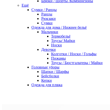
Брюки / Шорты /Комбинезоны
Ещё
Сумки / Ранцы
Ранцы
Рюкзаки
Сумки
Одежда для дома / Нижнее бельё
Мальчики
Термобельё
Трусы/ Майки
Носки
Девочки
Колготки / Носки / Гольфы
Пижамы
Трусы / Бюстгальтеры / Майки
Головные уборы
Шапки / Шарфы
Бейсболки
Кепки
Одежда для пляжа