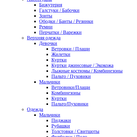
Бижутерия
Галстуки / Бабочки
Зонты
Ободки / Банты / Резинки
Ремни
Перчатки / Варежки
Верхняя одежда
Девочки
Ветровки / Плащи
Жилетки
Куртки
Куртки джинсовые / Экокожа
Лыжные костюмы / Комбинезоны
Пальто / Пуховики
Мальчики
Ветровики/Плащи
Комбинезоны
Куртки
Пальто/Пуховики
Одежда
Мальчики
Пиджаки
Рубашки
Толстовки / Свитшоты
Футболки / Поло