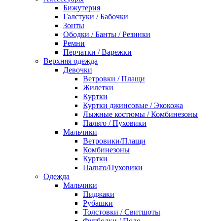
Бижутерия
Галстуки / Бабочки
Зонты
Ободки / Банты / Резинки
Ремни
Перчатки / Варежки
Верхняя одежда
Девочки
Ветровки / Плащи
Жилетки
Куртки
Куртки джинсовые / Экокожа
Лыжные костюмы / Комбинезоны
Пальто / Пуховики
Мальчики
Ветровики/Плащи
Комбинезоны
Куртки
Пальто/Пуховики
Одежда
Мальчики
Пиджаки
Рубашки
Толстовки / Свитшоты
Футболки / Поло