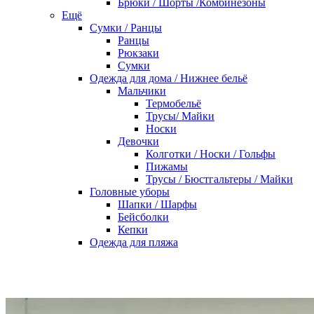
Брюки / Шорты /Комбинезоны
Ещё
Сумки / Ранцы
Ранцы
Рюкзаки
Сумки
Одежда для дома / Нижнее бельё
Мальчики
Термобельё
Трусы/ Майки
Носки
Девочки
Колготки / Носки / Гольфы
Пижамы
Трусы / Бюстгальтеры / Майки
Головные уборы
Шапки / Шарфы
Бейсболки
Кепки
Одежда для пляжа