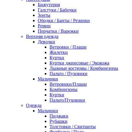
Бижутерия
Галстуки / Бабочки
Зонты
Ободки / Банты / Резинки
Ремни
Перчатки / Варежки
Верхняя одежда
Девочки
Ветровки / Плащи
Жилетки
Куртки
Куртки джинсовые / Экокожа
Лыжные костюмы / Комбинезоны
Пальто / Пуховики
Мальчики
Ветровики/Плащи
Комбинезоны
Куртки
Пальто/Пуховики
Одежда
Мальчики
Пиджаки
Рубашки
Толстовки / Свитшоты
Футболки / Поло