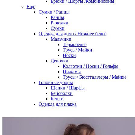
Брюки / Шорты /Комбинезоны
Ещё
Сумки / Ранцы
Ранцы
Рюкзаки
Сумки
Одежда для дома / Нижнее бельё
Мальчики
Термобельё
Трусы/ Майки
Носки
Девочки
Колготки / Носки / Гольфы
Пижамы
Трусы / Бюстгальтеры / Майки
Головные уборы
Шапки / Шарфы
Бейсболки
Кепки
Одежда для пляжа