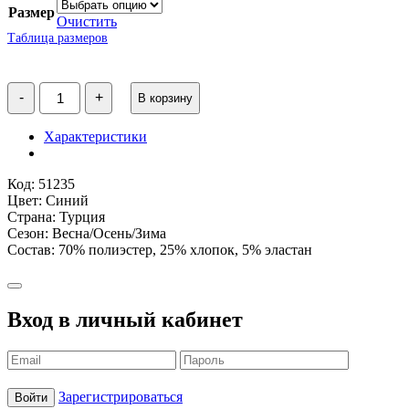
Размер
Очистить
Таблица размеров
Количество
-
+
В корзину
товара
Комбинезон
школьный
Характеристики
для
девочки
синий
Код: 51235
WB
Цвет: Синий
Страна: Турция
Сезон: Весна/Осень/Зима
Состав: 70% полиэстер, 25% хлопок, 5% эластан
Вход в личный кабинет
Зарегистрироваться
Войти