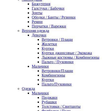
Бижутерия
Галстуки / Бабочки
Зонты
Ободки / Банты / Резинки
Ремни
Перчатки / Варежки
Верхняя одежда
Девочки
Ветровки / Плащи
Жилетки
Куртки
Куртки джинсовые / Экокожа
Лыжные костюмы / Комбинезоны
Пальто / Пуховики
Мальчики
Ветровики/Плащи
Комбинезоны
Куртки
Пальто/Пуховики
Одежда
Мальчики
Пиджаки
Рубашки
Толстовки / Свитшоты
Футболки / Поло