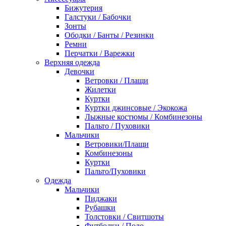
Бижутерия
Галстуки / Бабочки
Зонты
Ободки / Банты / Резинки
Ремни
Перчатки / Варежки
Верхняя одежда
Девочки
Ветровки / Плащи
Жилетки
Куртки
Куртки джинсовые / Экокожа
Лыжные костюмы / Комбинезоны
Пальто / Пуховики
Мальчики
Ветровики/Плащи
Комбинезоны
Куртки
Пальто/Пуховики
Одежда
Мальчики
Пиджаки
Рубашки
Толстовки / Свитшоты
Футболки / Поло