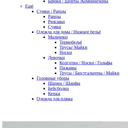
Брюки / Шорты /Комбинезоны
Ещё
Сумки / Ранцы
Ранцы
Рюкзаки
Сумки
Одежда для дома / Нижнее бельё
Мальчики
Термобельё
Трусы/ Майки
Носки
Девочки
Колготки / Носки / Гольфы
Пижамы
Трусы / Бюстгальтеры / Майки
Головные уборы
Шапки / Шарфы
Бейсболки
Кепки
Одежда для пляжа