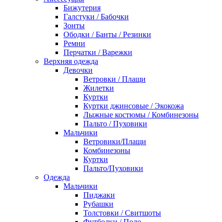
Бижутерия
Галстуки / Бабочки
Зонты
Ободки / Банты / Резинки
Ремни
Перчатки / Варежки
Верхняя одежда
Девочки
Ветровки / Плащи
Жилетки
Куртки
Куртки джинсовые / Экокожа
Лыжные костюмы / Комбинезоны
Пальто / Пуховики
Мальчики
Ветровики/Плащи
Комбинезоны
Куртки
Пальто/Пуховики
Одежда
Мальчики
Пиджаки
Рубашки
Толстовки / Свитшоты
Футболки / Поло