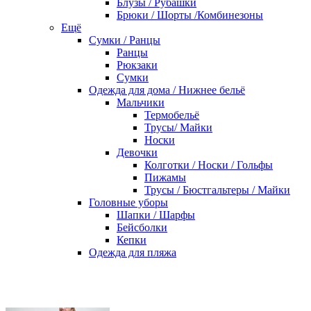
Блузы / Рубашки
Брюки / Шорты /Комбинезоны
Ещё
Сумки / Ранцы
Ранцы
Рюкзаки
Сумки
Одежда для дома / Нижнее бельё
Мальчики
Термобельё
Трусы/ Майки
Носки
Девочки
Колготки / Носки / Гольфы
Пижамы
Трусы / Бюстгальтеры / Майки
Головные уборы
Шапки / Шарфы
Бейсболки
Кепки
Одежда для пляжа