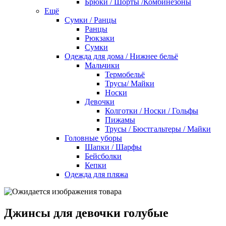
Брюки / Шорты /Комбинезоны
Ещё
Сумки / Ранцы
Ранцы
Рюкзаки
Сумки
Одежда для дома / Нижнее бельё
Мальчики
Термобельё
Трусы/ Майки
Носки
Девочки
Колготки / Носки / Гольфы
Пижамы
Трусы / Бюстгальтеры / Майки
Головные уборы
Шапки / Шарфы
Бейсболки
Кепки
Одежда для пляжа
Джинсы для девочки голубые