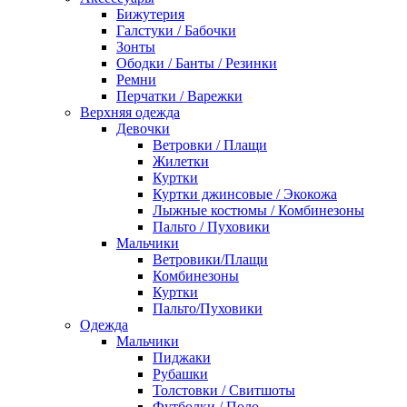
Бижутерия
Галстуки / Бабочки
Зонты
Ободки / Банты / Резинки
Ремни
Перчатки / Варежки
Верхняя одежда
Девочки
Ветровки / Плащи
Жилетки
Куртки
Куртки джинсовые / Экокожа
Лыжные костюмы / Комбинезоны
Пальто / Пуховики
Мальчики
Ветровики/Плащи
Комбинезоны
Куртки
Пальто/Пуховики
Одежда
Мальчики
Пиджаки
Рубашки
Толстовки / Свитшоты
Футболки / Поло