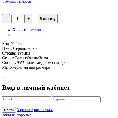
1600 ₽.
Таблица размеров
Количество
-
+
В корзину
товара
Джемпер-
обманка
Характеристики
для
девочки
серый
Код: 51526
WB
Цвет: Серый/белый
Страна: Турция
Сезон: Весна/Осень/Зима
Состав: 95% полиамид, 5% спандекс
Маломерит на два размера
Вход в личный кабинет
Зарегистрироваться
Войти
Забыли пароль?