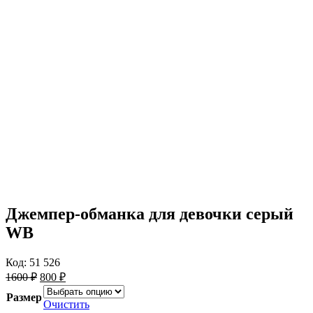
Верхняя
Аксессуары
Одеж
Подарочный
одежда
сертификат
Джемпер-обманка для девочки серый
WB
Код: 51 526
Первоначальная
Текущая
1600
₽
800
₽
цена
цена:
Размер
составляла
800 ₽.
Очистить