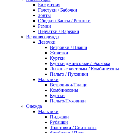
Бижутерия
Галстуки / Бабочки
Зонты
Ободки / Банты / Резинки
Ремни
Перчатки / Варежки
Верхняя одежда
Девочки
Ветровки / Плащи
Жилетки
Куртки
Куртки джинсовые / Экокожа
Лыжные костюмы / Комбинезоны
Пальто / Пуховики
Мальчики
Ветровики/Плащи
Комбинезоны
Куртки
Пальто/Пуховики
Одежда
Мальчики
Пиджаки
Рубашки
Толстовки / Свитшоты
Футболки / Поло