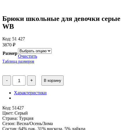
Брюки школьные для девочки серые
WB
Код: 51 427
3870
₽
Размер
Очистить
Таблица размеров
Количество
-
+
В корзину
товара
Брюки
школьные
Характеристики
для
девочки
серые
Код: 51427
WB
Цвет: Серый
Страна: Турция
Сезон: Весна/Осень/Зима
Состав: 64% пак, 31% вискоза, 5% лайкра