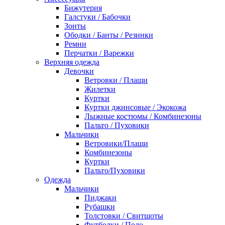
Бижутерия
Галстуки / Бабочки
Зонты
Ободки / Банты / Резинки
Ремни
Перчатки / Варежки
Верхняя одежда
Девочки
Ветровки / Плащи
Жилетки
Куртки
Куртки джинсовые / Экокожа
Лыжные костюмы / Комбинезоны
Пальто / Пуховики
Мальчики
Ветровики/Плащи
Комбинезоны
Куртки
Пальто/Пуховики
Одежда
Мальчики
Пиджаки
Рубашки
Толстовки / Свитшоты
Футболки / Поло