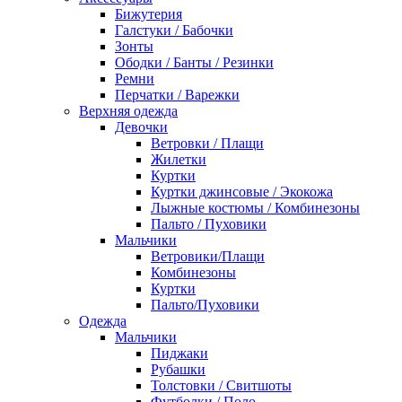
Бижутерия
Галстуки / Бабочки
Зонты
Ободки / Банты / Резинки
Ремни
Перчатки / Варежки
Верхняя одежда
Девочки
Ветровки / Плащи
Жилетки
Куртки
Куртки джинсовые / Экокожа
Лыжные костюмы / Комбинезоны
Пальто / Пуховики
Мальчики
Ветровики/Плащи
Комбинезоны
Куртки
Пальто/Пуховики
Одежда
Мальчики
Пиджаки
Рубашки
Толстовки / Свитшоты
Футболки / Поло