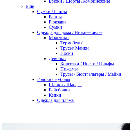
Брюки / Шорты /Комбинезоны
Ещё
Сумки / Ранцы
Ранцы
Рюкзаки
Сумки
Одежда для дома / Нижнее бельё
Мальчики
Термобельё
Трусы/ Майки
Носки
Девочки
Колготки / Носки / Гольфы
Пижамы
Трусы / Бюстгальтеры / Майки
Головные уборы
Шапки / Шарфы
Бейсболки
Кепки
Одежда для пляжа