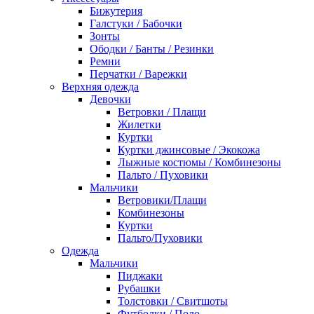
Бижутерия
Галстуки / Бабочки
Зонты
Ободки / Банты / Резинки
Ремни
Перчатки / Варежки
Верхняя одежда
Девочки
Ветровки / Плащи
Жилетки
Куртки
Куртки джинсовые / Экокожа
Лыжные костюмы / Комбинезоны
Пальто / Пуховики
Мальчики
Ветровики/Плащи
Комбинезоны
Куртки
Пальто/Пуховики
Одежда
Мальчики
Пиджаки
Рубашки
Толстовки / Свитшоты
Футболки / Поло