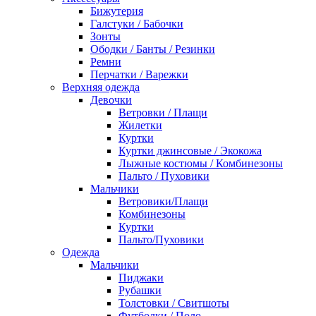
Бижутерия
Галстуки / Бабочки
Зонты
Ободки / Банты / Резинки
Ремни
Перчатки / Варежки
Верхняя одежда
Девочки
Ветровки / Плащи
Жилетки
Куртки
Куртки джинсовые / Экокожа
Лыжные костюмы / Комбинезоны
Пальто / Пуховики
Мальчики
Ветровики/Плащи
Комбинезоны
Куртки
Пальто/Пуховики
Одежда
Мальчики
Пиджаки
Рубашки
Толстовки / Свитшоты
Футболки / Поло