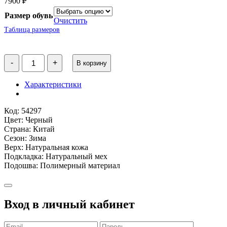
7900
₽
Размер обувь
Очистить
Таблица размеров
Количество
-
+
В корзину
товара
Ботинки
зимние
Характеристики
черные
WB
Код: 54297
Цвет: Черный
Страна: Китай
Сезон: Зима
Верх: Натуральная кожа
Подкладка: Натуральный мех
Подошва: Полимерный материал
Вход в личный кабинет