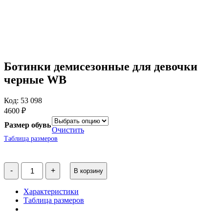
Ботинки демисезонные для девочки
черные WB
Код: 53 098
4600
₽
Размер обувь
Очистить
Таблица размеров
Количество
-
+
В корзину
товара
Ботинки
демисезонные
Характеристики
для
Таблица размеров
девочки
черные