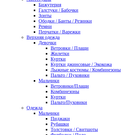
Бижутерия
Галстуки / Бабочки
Зонты
Ободки / Банты / Резинки
Ремни
Перчатки / Варежки
Верхняя одежда
Девочки
Ветровки / Плащи
Жилетки
Куртки
Куртки джинсовые / Экокожа
Лыжные костюмы / Комбинезоны
Пальто / Пуховики
Мальчики
Ветровики/Плащи
Комбинезоны
Куртки
Пальто/Пуховики
Одежда
Мальчики
Пиджаки
Рубашки
Толстовки / Свитшоты
Футболки / Поло