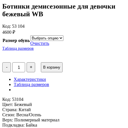
Ботинки демисезонные для девочки
бежевый WB
Код: 53 104
4600
₽
Размер обувь
Очистить
Таблица размеров
Количество
-
+
В корзину
товара
Ботинки
демисезонные
Характеристики
для
Таблица размеров
девочки
бежевый
WB
Код: 53104
Цвет: Бежевый
Страна: Китай
Сезон: Весна/Осень
Верх: Полимерный материал
Подкладка: Байка