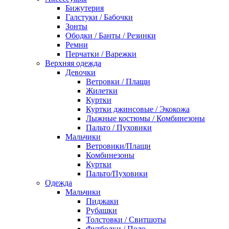
Бижутерия
Галстуки / Бабочки
Зонты
Ободки / Банты / Резинки
Ремни
Перчатки / Варежки
Верхняя одежда
Девочки
Ветровки / Плащи
Жилетки
Куртки
Куртки джинсовые / Экокожа
Лыжные костюмы / Комбинезоны
Пальто / Пуховики
Мальчики
Ветровики/Плащи
Комбинезоны
Куртки
Пальто/Пуховики
Одежда
Мальчики
Пиджаки
Рубашки
Толстовки / Свитшоты
Футболки / Поло