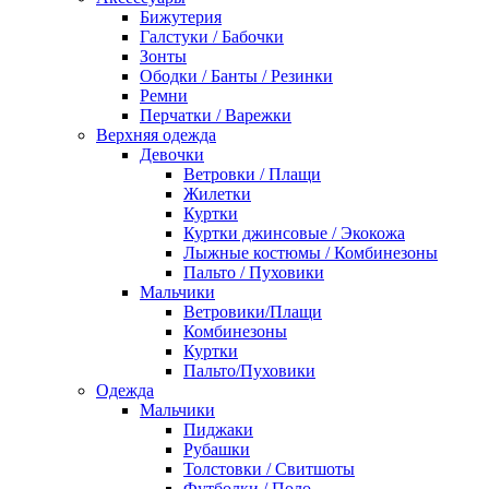
Бижутерия
Галстуки / Бабочки
Зонты
Ободки / Банты / Резинки
Ремни
Перчатки / Варежки
Верхняя одежда
Девочки
Ветровки / Плащи
Жилетки
Куртки
Куртки джинсовые / Экокожа
Лыжные костюмы / Комбинезоны
Пальто / Пуховики
Мальчики
Ветровики/Плащи
Комбинезоны
Куртки
Пальто/Пуховики
Одежда
Мальчики
Пиджаки
Рубашки
Толстовки / Свитшоты
Футболки / Поло