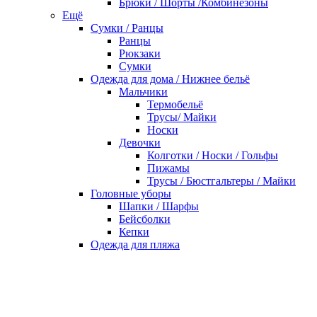
Брюки / Шорты /Комбинезоны
Ещё
Сумки / Ранцы
Ранцы
Рюкзаки
Сумки
Одежда для дома / Нижнее бельё
Мальчики
Термобельё
Трусы/ Майки
Носки
Девочки
Колготки / Носки / Гольфы
Пижамы
Трусы / Бюстгальтеры / Майки
Головные уборы
Шапки / Шарфы
Бейсболки
Кепки
Одежда для пляжа