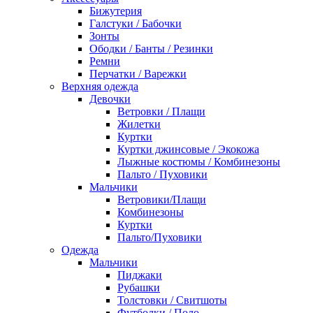
Бижутерия
Галстуки / Бабочки
Зонты
Ободки / Банты / Резинки
Ремни
Перчатки / Варежки
Верхняя одежда
Девочки
Ветровки / Плащи
Жилетки
Куртки
Куртки джинсовые / Экокожа
Лыжные костюмы / Комбинезоны
Пальто / Пуховики
Мальчики
Ветровики/Плащи
Комбинезоны
Куртки
Пальто/Пуховики
Одежда
Мальчики
Пиджаки
Рубашки
Толстовки / Свитшоты
Футболки / Поло