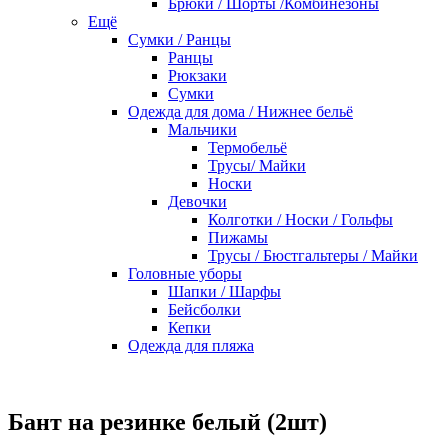
Брюки / Шорты /Комбинезоны
Ещё
Сумки / Ранцы
Ранцы
Рюкзаки
Сумки
Одежда для дома / Нижнее бельё
Мальчики
Термобельё
Трусы/ Майки
Носки
Девочки
Колготки / Носки / Гольфы
Пижамы
Трусы / Бюстгальтеры / Майки
Головные уборы
Шапки / Шарфы
Бейсболки
Кепки
Одежда для пляжа
Бант на резинке белый (2шт)