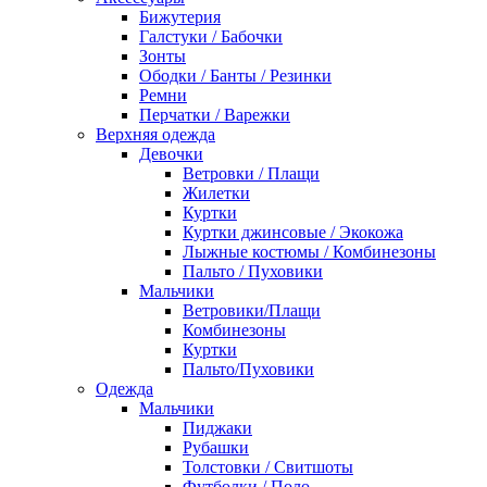
Бижутерия
Галстуки / Бабочки
Зонты
Ободки / Банты / Резинки
Ремни
Перчатки / Варежки
Верхняя одежда
Девочки
Ветровки / Плащи
Жилетки
Куртки
Куртки джинсовые / Экокожа
Лыжные костюмы / Комбинезоны
Пальто / Пуховики
Мальчики
Ветровики/Плащи
Комбинезоны
Куртки
Пальто/Пуховики
Одежда
Мальчики
Пиджаки
Рубашки
Толстовки / Свитшоты
Футболки / Поло