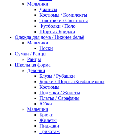
Мальчики
Джинсы
Костюмы / Комплекты
Толстовки / Свитшоты
Футболки / Поло
Шорты / Бриджи
Одежда для дома / Нижнее бельё
Мальчики
Носки
Сумки / Ранцы
Ранцы
Школьная форма
Девочки
Блузы / Рубашки
Брюки / Шорты /Комбинезоны
Костюмы
Пиджаки / Жилеты
Платья / Сарафаны
Юбки
Мальчики
Брюки
Жилеты
Пиджаки
Трикотаж