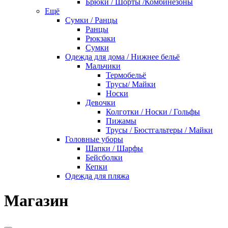
Брюки / Шорты /Комбинезоны
Ещё
Сумки / Ранцы
Ранцы
Рюкзаки
Сумки
Одежда для дома / Нижнее бельё
Мальчики
Термобельё
Трусы/ Майки
Носки
Девочки
Колготки / Носки / Гольфы
Пижамы
Трусы / Бюстгальтеры / Майки
Головные уборы
Шапки / Шарфы
Бейсболки
Кепки
Одежда для пляжа
Магазин