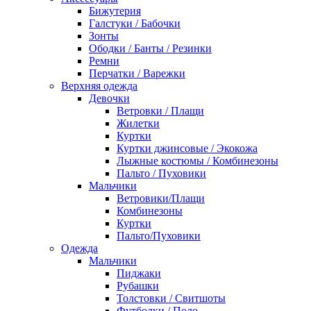
Бижутерия
Галстуки / Бабочки
Зонты
Ободки / Банты / Резинки
Ремни
Перчатки / Варежки
Верхняя одежда
Девочки
Ветровки / Плащи
Жилетки
Куртки
Куртки джинсовые / Экокожа
Лыжные костюмы / Комбинезоны
Пальто / Пуховики
Мальчики
Ветровики/Плащи
Комбинезоны
Куртки
Пальто/Пуховики
Одежда
Мальчики
Пиджаки
Рубашки
Толстовки / Свитшоты
Футболки / Поло