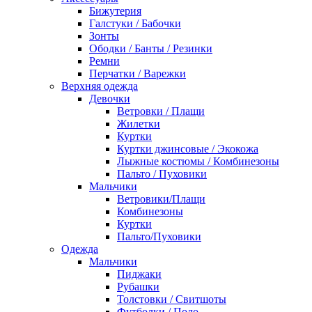
Бижутерия
Галстуки / Бабочки
Зонты
Ободки / Банты / Резинки
Ремни
Перчатки / Варежки
Верхняя одежда
Девочки
Ветровки / Плащи
Жилетки
Куртки
Куртки джинсовые / Экокожа
Лыжные костюмы / Комбинезоны
Пальто / Пуховики
Мальчики
Ветровики/Плащи
Комбинезоны
Куртки
Пальто/Пуховики
Одежда
Мальчики
Пиджаки
Рубашки
Толстовки / Свитшоты
Футболки / Поло