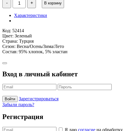
-
+
В корзину
товара
Водолазка
для
Характеристики
девочки
зеленая
WB
Код: 52414
Цвет: Зеленый
Страна: Турция
Сезон: Весна/Осень/Зима/Лето
Состав: 95% хлопок, 5% эластан
Вход в личный кабинет
Зарегистрироваться
Войти
Забыли пароль?
Регистрация
Я даю
согласие
на обработку