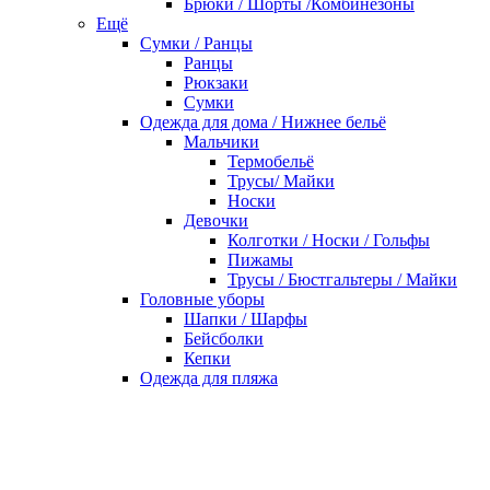
Брюки / Шорты /Комбинезоны
Ещё
Сумки / Ранцы
Ранцы
Рюкзаки
Сумки
Одежда для дома / Нижнее бельё
Мальчики
Термобельё
Трусы/ Майки
Носки
Девочки
Колготки / Носки / Гольфы
Пижамы
Трусы / Бюстгальтеры / Майки
Головные уборы
Шапки / Шарфы
Бейсболки
Кепки
Одежда для пляжа