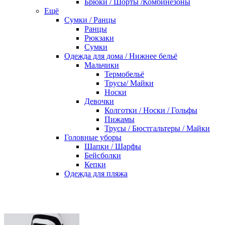
Брюки / Шорты /Комбинезоны
Ещё
Сумки / Ранцы
Ранцы
Рюкзаки
Сумки
Одежда для дома / Нижнее бельё
Мальчики
Термобельё
Трусы/ Майки
Носки
Девочки
Колготки / Носки / Гольфы
Пижамы
Трусы / Бюстгальтеры / Майки
Головные уборы
Шапки / Шарфы
Бейсболки
Кепки
Одежда для пляжа