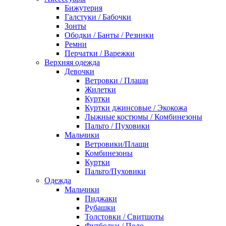
Бижутерия
Галстуки / Бабочки
Зонты
Ободки / Банты / Резинки
Ремни
Перчатки / Варежки
Верхняя одежда
Девочки
Ветровки / Плащи
Жилетки
Куртки
Куртки джинсовые / Экокожа
Лыжные костюмы / Комбинезоны
Пальто / Пуховики
Мальчики
Ветровики/Плащи
Комбинезоны
Куртки
Пальто/Пуховики
Одежда
Мальчики
Пиджаки
Рубашки
Толстовки / Свитшоты
Футболки / Поло