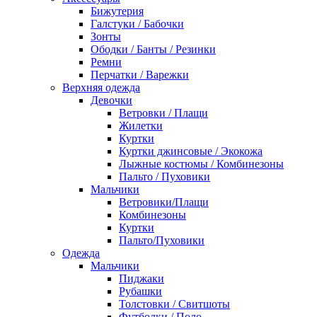
Бижутерия
Галстуки / Бабочки
Зонты
Ободки / Банты / Резинки
Ремни
Перчатки / Варежки
Верхняя одежда
Девочки
Ветровки / Плащи
Жилетки
Куртки
Куртки джинсовые / Экокожа
Лыжные костюмы / Комбинезоны
Пальто / Пуховики
Мальчики
Ветровики/Плащи
Комбинезоны
Куртки
Пальто/Пуховики
Одежда
Мальчики
Пиджаки
Рубашки
Толстовки / Свитшоты
Футболки / Поло